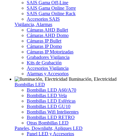
SAIS Gama Off-Line
SAIS Gama Online Torre
SAIS Gama Online Rack
Accesorios SAIS
Vigilancia, Alarmas
Cámaras AHD Bullet
Cámaras AHD Domo
Cámaras IP Bullet
Cámaras IP Domo
Cámaras IP Motorizadas
Grabadores Vigilancia
Kits de Grabación
Accesorios Vigilancia
Alarmas y Accesorios
Iluminación, Electricidad
Bombillas LED
Bombillas LED A60/A70
Bombillas LED Vela
Bombillas LED Esféricas
Bombillas LED GU10
Bombillas Wifi Inteligentes
Bombillas LED RETRO
Otras Bombillas LED
Paneles, Downlight, Apliques LED
Panel LED y Accesorios