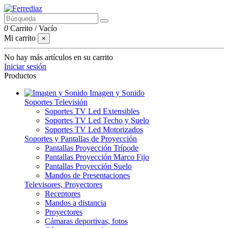
0
Carrito
/
Vacío
Mi carrito
×
No hay más artículos en su carrito
Iniciar sesión
Productos
Imagen y Sonido
Soportes Televisión
Soportes TV Led Extensibles
Soportes TV Led Techo y Suelo
Soportes TV Led Motorizados
Soportes y Pantallas de Proyección
Pantallas Proyección Trípode
Pantallas Proyección Marco Fijo
Pantallas Proyección Suelo
Mandos de Presentaciones
Televisores, Proyectores
Receptores
Mandos a distancia
Proyectores
Cámaras deportivas, fotos