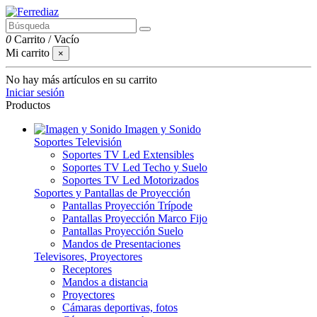
0
Carrito
/
Vacío
Mi carrito
×
No hay más artículos en su carrito
Iniciar sesión
Productos
Imagen y Sonido
Soportes Televisión
Soportes TV Led Extensibles
Soportes TV Led Techo y Suelo
Soportes TV Led Motorizados
Soportes y Pantallas de Proyección
Pantallas Proyección Trípode
Pantallas Proyección Marco Fijo
Pantallas Proyección Suelo
Mandos de Presentaciones
Televisores, Proyectores
Receptores
Mandos a distancia
Proyectores
Cámaras deportivas, fotos