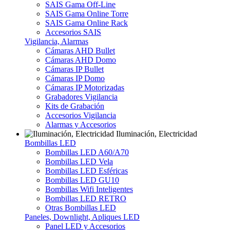
SAIS Gama Off-Line
SAIS Gama Online Torre
SAIS Gama Online Rack
Accesorios SAIS
Vigilancia, Alarmas
Cámaras AHD Bullet
Cámaras AHD Domo
Cámaras IP Bullet
Cámaras IP Domo
Cámaras IP Motorizadas
Grabadores Vigilancia
Kits de Grabación
Accesorios Vigilancia
Alarmas y Accesorios
Iluminación, Electricidad
Bombillas LED
Bombillas LED A60/A70
Bombillas LED Vela
Bombillas LED Esféricas
Bombillas LED GU10
Bombillas Wifi Inteligentes
Bombillas LED RETRO
Otras Bombillas LED
Paneles, Downlight, Apliques LED
Panel LED y Accesorios